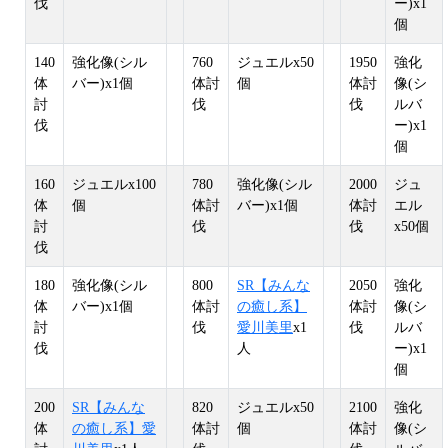
伐
ー)x1
個
140
強化像(シル
760
ジュエルx50
1950
強化
体
バー)x1個
体討
個
体討
像(シ
討
伐
伐
ルバ
伐
ー)x1
個
160
ジュエルx100
780
強化像(シル
2000
ジュ
体
個
体討
バー)x1個
体討
エル
討
伐
伐
x50個
伐
180
強化像(シル
800
SR【みんな
2050
強化
体
バー)x1個
体討
の癒し系】
体討
像(シ
討
伐
愛川美里
x1
伐
ルバ
伐
人
ー)x1
個
200
SR【みんな
820
ジュエルx50
2100
強化
体
の癒し系】愛
体討
個
体討
像(シ