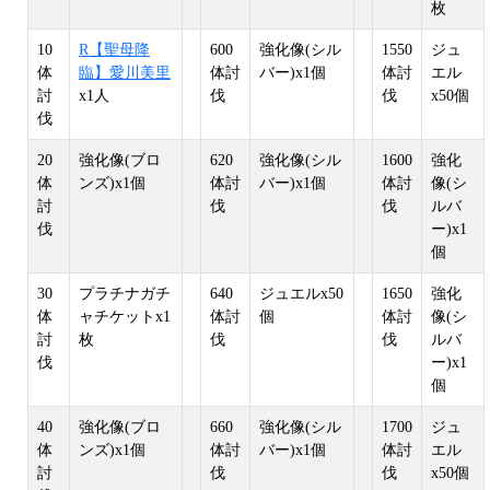
枚
10
R【聖母降
600
強化像(シル
1550
ジュ
体
臨】愛川美里
体討
バー)x1個
体討
エル
討
x1人
伐
伐
x50個
伐
20
強化像(ブロ
620
強化像(シル
1600
強化
体
ンズ)x1個
体討
バー)x1個
体討
像(シ
討
伐
伐
ルバ
伐
ー)x1
個
30
プラチナガチ
640
ジュエルx50
1650
強化
体
ャチケットx1
体討
個
体討
像(シ
討
枚
伐
伐
ルバ
伐
ー)x1
個
40
強化像(ブロ
660
強化像(シル
1700
ジュ
体
ンズ)x1個
体討
バー)x1個
体討
エル
討
伐
伐
x50個